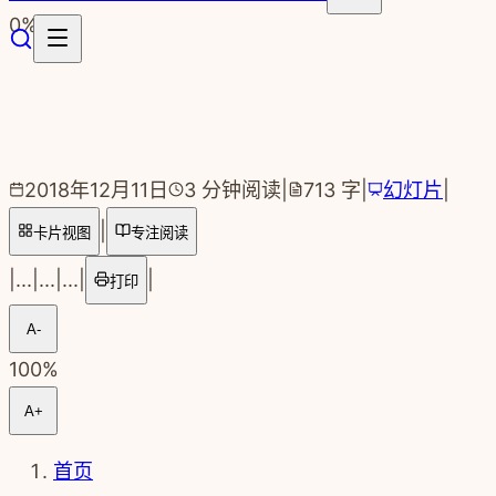
跳转到主要内容
0
%
2018年12月11日
3
分钟阅读
|
713
字
|
幻灯片
|
|
卡片视图
专注阅读
|
...
|
...
|
...
|
|
打印
A-
100
%
A+
首页