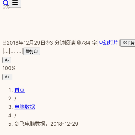
跳转到主要内容
0
%
2018年12月29日
3
分钟阅读
|
784
字
|
幻灯片
|
卡片
|
...
|
...
|
...
|
|
打印
A-
100
%
A+
首页
/
电脑数据
/
剑飞电脑数据，2018-12-29