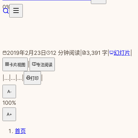
跳转到主要内容
0
%
2019年2月23日
12
分钟阅读
|
3,391
字
|
幻灯片
|
|
卡片视图
专注阅读
|
...
|
...
|
...
|
|
打印
A-
100
%
A+
首页