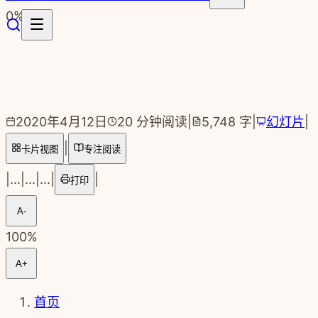
跳转到主要内容
0
%
2020年4月12日
20
分钟阅读
|
5,748
字
|
幻灯片
|
|
卡片视图
专注阅读
|
...
|
...
|
...
|
|
打印
A-
100
%
A+
首页