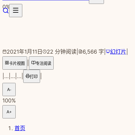
跳转到主要内容
0
%
2021年1月11日
22
分钟阅读
|
6,566
字
|
幻灯片
|
|
卡片视图
专注阅读
|
...
|
...
|
...
|
|
打印
A-
100
%
A+
首页