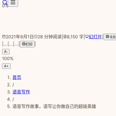
跳转到主要内容
0
%
2021年9月1日
28
分钟阅读
|
8,150
字
|
幻灯片
|
卡片
|
...
|
...
|
...
|
|
打印
A-
100
%
A+
首页
/
语音写作
/
语音写作故事，语写让你做自己的超级英雄