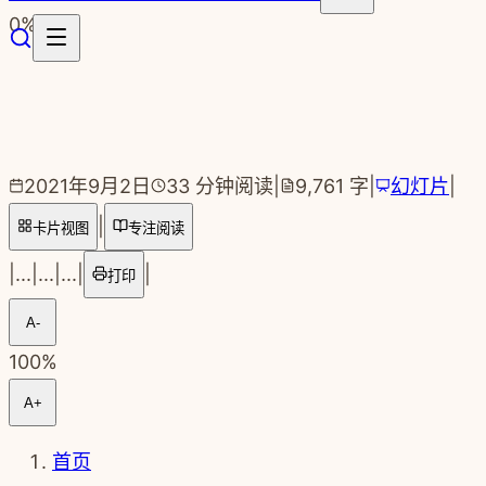
跳转到主要内容
0
%
2021年9月2日
33
分钟阅读
|
9,761
字
|
幻灯片
|
|
卡片视图
专注阅读
|
...
|
...
|
...
|
|
打印
A-
100
%
A+
首页