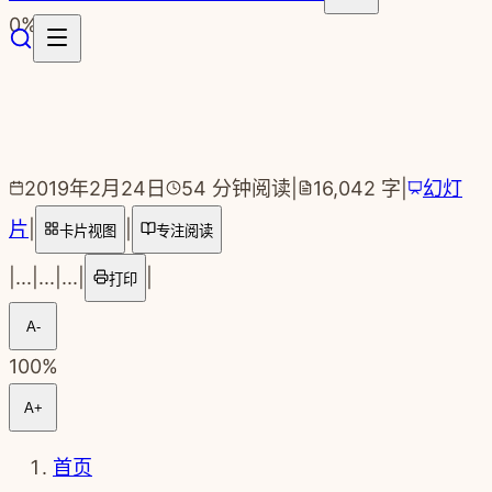
跳转到主要内容
0
%
2019年2月24日
54
分钟阅读
|
16,042
字
|
幻灯
片
|
|
卡片视图
专注阅读
|
...
|
...
|
...
|
|
打印
A-
100
%
A+
首页