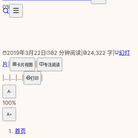
跳转到主要内容
0
%
2019年3月22日
82
分钟阅读
|
24,322
字
|
幻灯
片
|
|
卡片视图
专注阅读
|
...
|
...
|
...
|
|
打印
A-
100
%
A+
首页