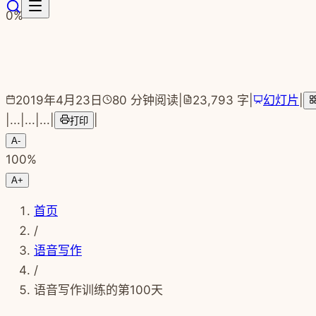
跳转到主要内容
0
%
2019年4月23日
80
分钟阅读
|
23,793
字
|
幻灯片
|
|
...
|
...
|
...
|
|
打印
A-
100
%
A+
首页
/
语音写作
/
语音写作训练的第100天