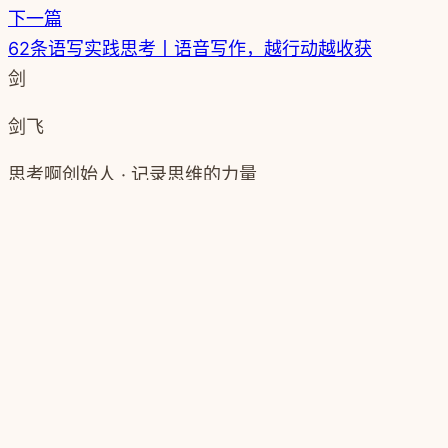
下一篇
62条语写实践思考丨语音写作，越行动越收获
剑
剑飞
思考啊创始人 · 记录思维的力量
了解更多 →
←
浏览更多文章
↑ 回到顶部
SIKAOA.COM
思考啊
SIKAOA
一个关于思考、阅读与成长的数字空间。记录思维的力
量，分享知识的温度。