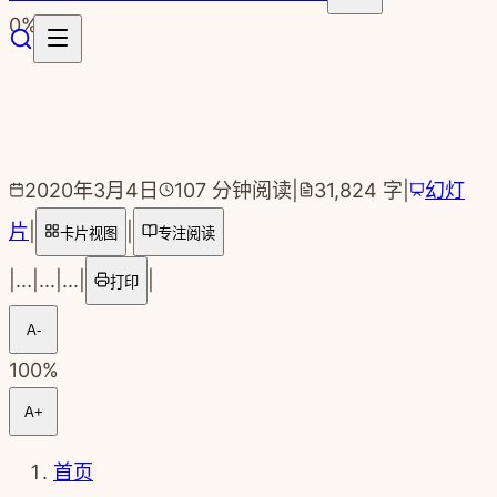
跳转到主要内容
0
%
2020年3月4日
107
分钟阅读
|
31,824
字
|
幻灯
片
|
|
卡片视图
专注阅读
|
...
|
...
|
...
|
|
打印
A-
100
%
A+
首页