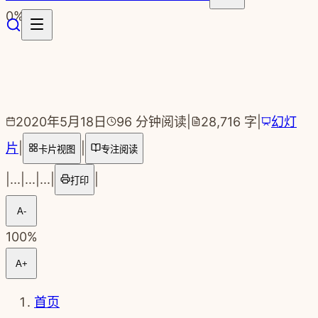
跳转到主要内容
0
%
2020年5月18日
96
分钟阅读
|
28,716
字
|
幻灯
片
|
|
卡片视图
专注阅读
|
...
|
...
|
...
|
|
打印
A-
100
%
A+
首页