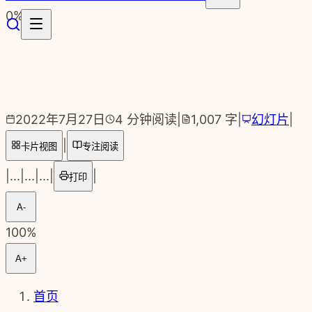
跳转到主要内容
0
%
2022年7月27日
4
分钟阅读
|
1,007
字
|
幻灯片
|
|
卡片视图
专注阅读
|
...
|
...
|
...
|
|
打印
A-
100
%
A+
首页