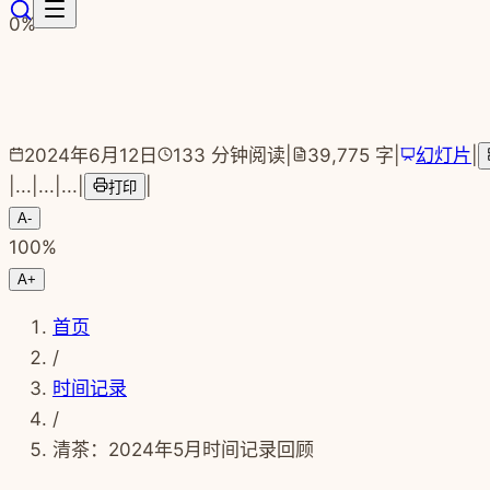
跳转到主要内容
0
%
2024年6月12日
133
分钟阅读
|
39,775
字
|
幻灯片
|
|
...
|
...
|
...
|
|
打印
A-
100
%
A+
首页
/
时间记录
/
清茶：2024年5月时间记录回顾