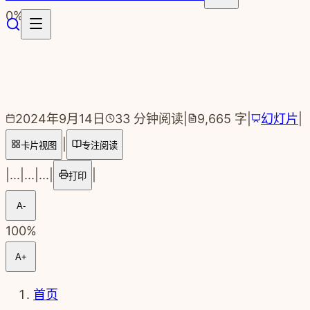
跳转到主要内容
0
%
2024年9月14日
33
分钟阅读
|
9,665
字
|
幻灯片
|
|
卡片视图
专注阅读
|
...
|
...
|
...
|
|
打印
A-
100
%
A+
首页