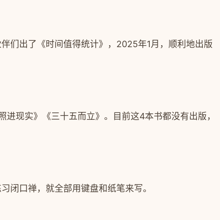
伙伴们出了《时间值得统计》，
2025
年
1
月，顺利地出版
照进现实》《三十五而立》。目前这
4
本书都没有出版，
练习闭口禅，就全部用键盘和纸笔来写。