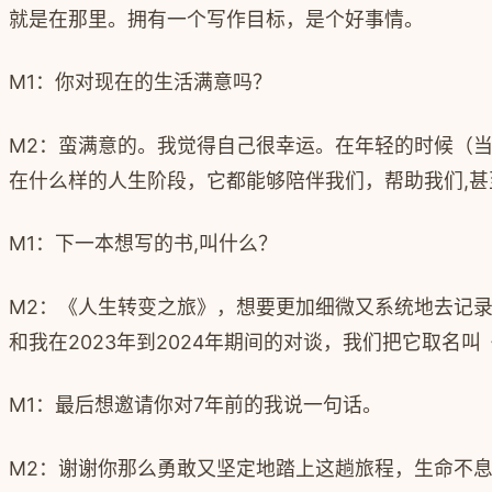
就是在那里。拥有一个写作目标，是个好事情。
M1
：你对现在的生活满意吗？
M2
：蛮满意的。我觉得自己很幸运。在年轻的时候（
在什么样的人生阶段，它都能够陪伴我们，帮助我们
,
甚
M1：
下一本想写的书
,
叫什么？
M2
：《人生转变之旅》，想要更加细微又系统地去记
和我在
2023
年到
2024
年期间的对谈，我们把它取名叫
M1
：最后想邀请你对
7
年前的我说一句话。
M2
：谢谢你那么勇敢又坚定地踏上这趟旅程，
生命不