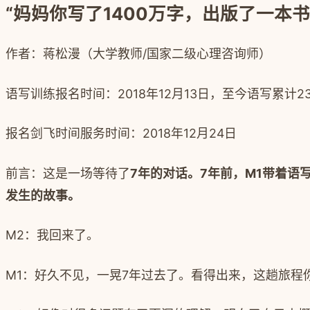
“妈妈你写了1400万字，出版了一本
作者：蒋松漫（
大学教师
/
国家二级心理咨询师）
语写训练报名时间：
2018
年
12
月
13
日，至今语写累计
2
报名剑飞时间服务时间：2018年12月24日
前言：这是一场等待了
7
年的对话。
7
年前，
M1
带着语
发生的故事。
M2
：我回来了。
M1
：好久不见，一晃
7
年过去了。看得出来，这趟旅程