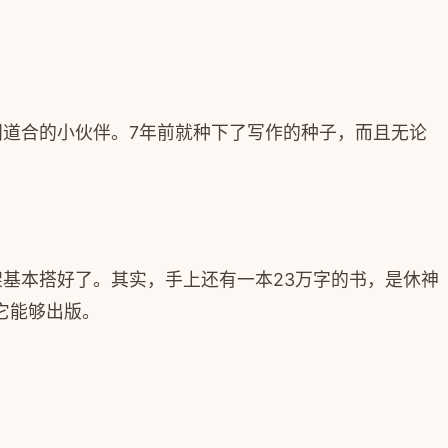
同道合的小伙伴。
7
年前就种下了写作的种子，而且无论
架基本搭好了。其实，手上还有一本
23
万字的书，是休神
它能够出版。