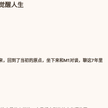
的觉醒人生
来，回到了当初的原点，坐下来和
M1
对谈，聊这
7
年里