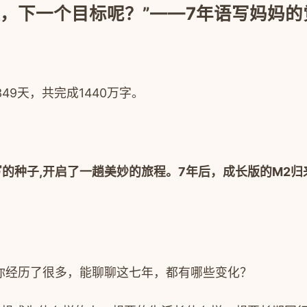
书，下一个目标呢？”——7年语写妈妈
349
天，共完成
1440
万字。
写的种子
,
开启了一趟美妙的旅程。
7
年后，成长版的
M2
归
你经历了很多，能聊聊这七年，都有哪些变化？