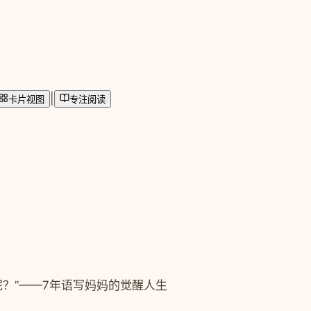
|
卡片视图
专注阅读
呢？”——7年语写妈妈的觉醒人生