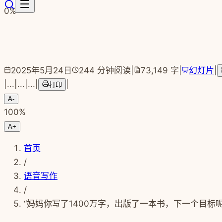
跳转到主要内容
0
%
2025年5月24日
244
分钟阅读
|
73,149
字
|
幻灯片
|
|
...
|
...
|
...
|
|
打印
A-
100
%
A+
首页
/
语音写作
/
“妈妈你写了1400万字，出版了一本书，下一个目标