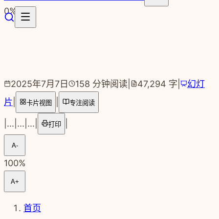
跳转到主要内容
0
%
2025年7月7日
158
分钟阅读
|
47,294
字
|
幻灯
片
|
|
卡片视图
专注阅读
|
...
|
...
|
...
|
|
打印
A-
100
%
A+
首页