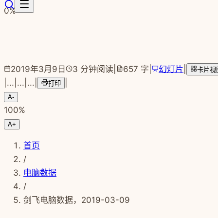
跳转到主要内容
0
%
2019年3月9日
3
分钟阅读
|
657
字
|
幻灯片
|
卡片视
|
...
|
...
|
...
|
|
打印
A-
100
%
A+
首页
/
电脑数据
/
剑飞电脑数据，2019-03-09