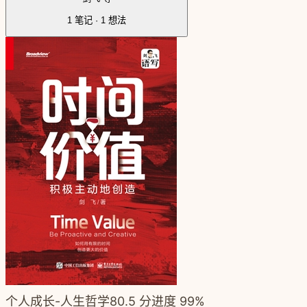
1
笔记 ·
1
想法
个人成长-人生哲学
80.5
分
进度
99
%