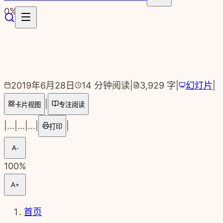
跳转到主要内容
0
%
2019年6月28日
14
分钟阅读
|
3,929
字
|
幻灯片
|
|
卡片视图
专注阅读
|
...
|
...
|
...
|
|
打印
A-
100
%
A+
首页