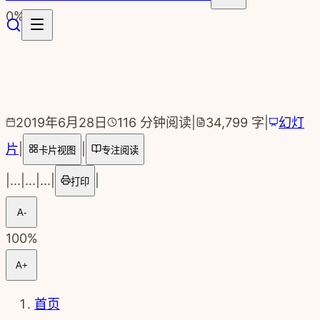
跳转到主要内容
0
%
2019年6月28日
116
分钟阅读
|
34,799
字
|
幻灯
片
|
|
卡片视图
专注阅读
|
...
|
...
|
...
|
|
打印
A-
100
%
A+
首页