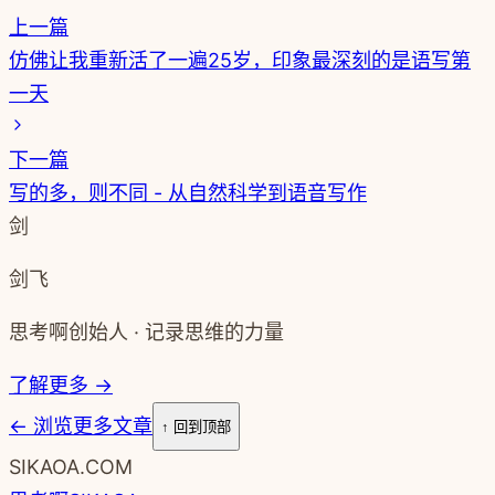
上一篇
仿佛让我重新活了一遍25岁，印象最深刻的是语写第
一天
下一篇
写的多，则不同 - 从自然科学到语音写作
剑
剑飞
思考啊创始人 · 记录思维的力量
了解更多 →
←
浏览更多文章
↑ 回到顶部
SIKAOA.COM