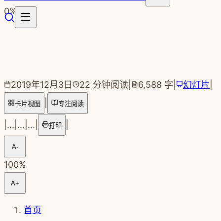
跳转到主要内容
0
%
2019年12月3日
22
分钟阅读
|
6,588
字
|
幻灯片
|
|
卡片视图
专注阅读
|
...
|
...
|
...
|
|
打印
A-
100
%
A+
首页