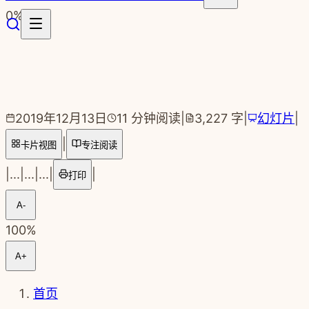
跳转到主要内容
0
%
2019年12月13日
11
分钟阅读
|
3,227
字
|
幻灯片
|
|
卡片视图
专注阅读
|
...
|
...
|
...
|
|
打印
A-
100
%
A+
首页