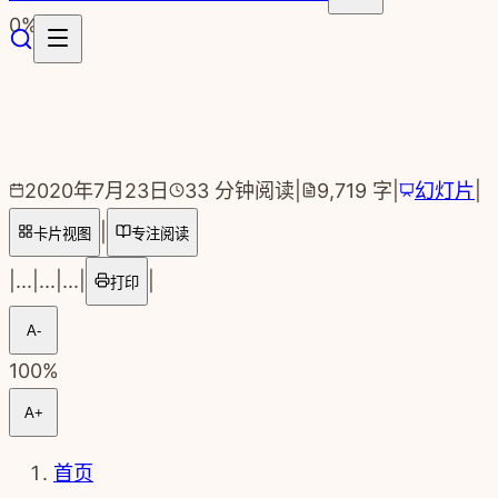
跳转到主要内容
0
%
2020年7月23日
33
分钟阅读
|
9,719
字
|
幻灯片
|
|
卡片视图
专注阅读
|
...
|
...
|
...
|
|
打印
A-
100
%
A+
首页