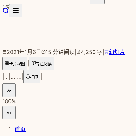
跳转到主要内容
0
%
2021年1月6日
15
分钟阅读
|
4,250
字
|
幻灯片
|
|
卡片视图
专注阅读
|
...
|
...
|
...
|
|
打印
A-
100
%
A+
首页