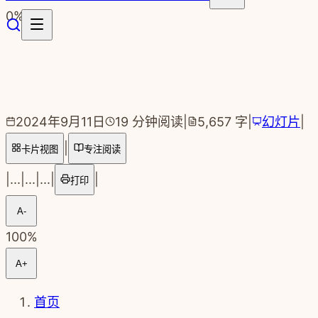
跳转到主要内容
0
%
2024年9月11日
19
分钟阅读
|
5,657
字
|
幻灯片
|
|
卡片视图
专注阅读
|
...
|
...
|
...
|
|
打印
A-
100
%
A+
首页