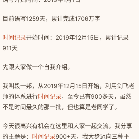
目前语写
1259
天，累计完成
1706
万字
时间记录
开始时间：
2019
年
12
月
15
日，累计记录
911
天
先跟大家做一个自我介绍。
我叫段一邦，从
2019
年
12
月
15
日开始，利用剑飞老
师的体系进行
时间记录
，至今已有
900
多天，虽然
不是时间最久的那一批，但也算是老同学了。
今天很高兴有机会在这里和大家一起交流，我分享
的主题是：
时间记录
900+
天，我大步迈向三种平