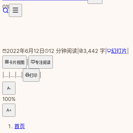
跳转到主要内容
0
%
2022年6月12日
12
分钟阅读
|
3,442
字
|
幻灯片
|
|
卡片视图
专注阅读
|
...
|
...
|
...
|
|
打印
A-
100
%
A+
首页