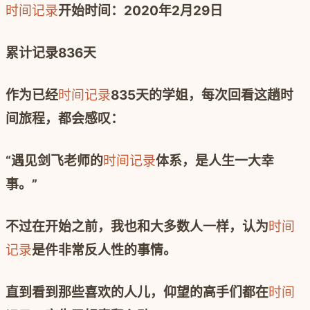
时间记录
开始时间：
2020
年
2
月
29
日
累计记录
836
天
作为已经
时间记录
835
天的学姐，每次回看这趟时
间旅程，都会感叹：
“遇见剑飞老师的
时间记录
体系，是人生一大幸
事。”
不过在开始之前，我也和大多数人一样，认为
时间
记录
是件非常反人性的事情。
直到看到那些喜欢的人儿，仰望的高手们都在
时间