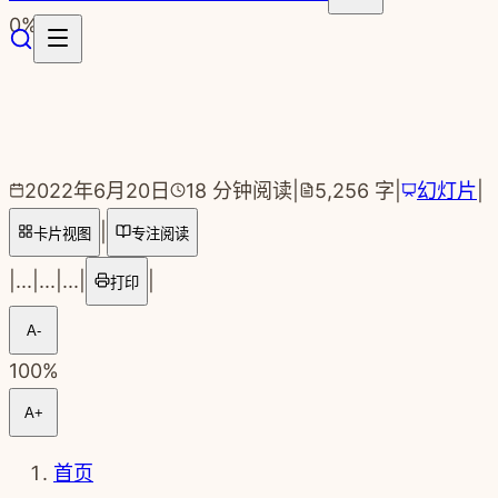
跳转到主要内容
0
%
2022年6月20日
18
分钟阅读
|
5,256
字
|
幻灯片
|
|
卡片视图
专注阅读
|
...
|
...
|
...
|
|
打印
A-
100
%
A+
首页