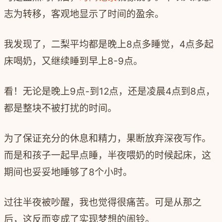
志为转移，客观地显示了时间的盈余。
我发现了，二梨平均都是晚上
8
点多睡觉，
4
点多起
床喝奶，又继续睡到早上
8-9
点。
看！无论是晚上
9
点
-
到
12
点，还是凌晨
4
点到
8
点，
都是整块不被打扰的时间。
为了保证充分的休息和精力，果断放弃深夜写作。
而是和孩子一起早点睡，半夜喂奶的时候起床，这
期间也妥妥地睡够了
8
个小时。
过往半夜被吵醒，我也觉得很痛苦。可是从那之
后，这反而变成了实现梦想的闹铃。