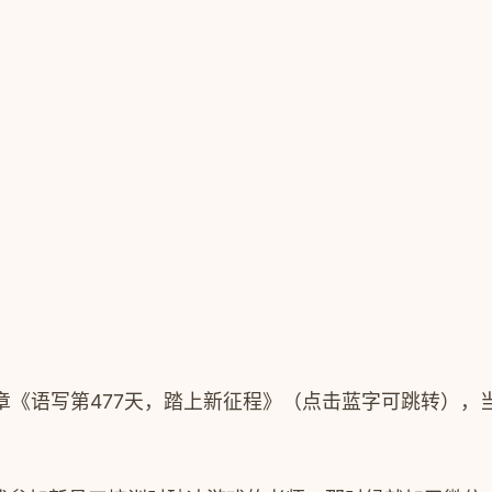
？
章《语写第
477
天，踏上新征程》（点击蓝字可跳转），