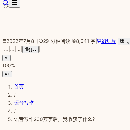
跳转到主要内容
0
%
2022年7月8日
29
分钟阅读
|
8,641
字
|
幻灯片
|
卡
|
...
|
...
|
...
|
|
打印
A-
100
%
A+
首页
/
语音写作
/
语音写作200万字后，我收获了什么？