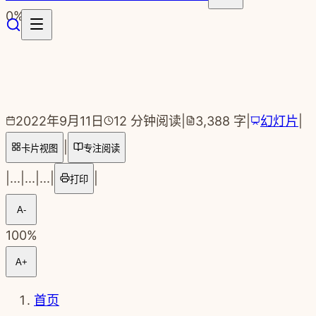
跳转到主要内容
0
%
2022年9月11日
12
分钟阅读
|
3,388
字
|
幻灯片
|
|
卡片视图
专注阅读
|
...
|
...
|
...
|
|
打印
A-
100
%
A+
首页