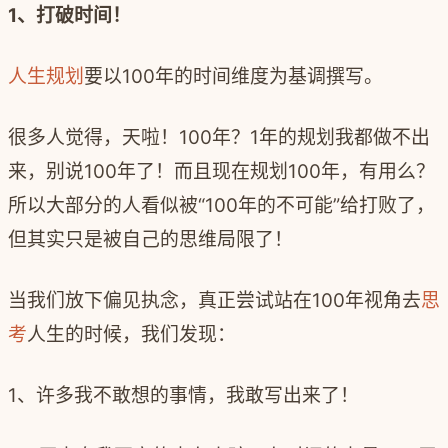
1
、打破时间！
人生规划
要以
100
年的时间维度为基调撰写。
很多人觉得，天啦！
100
年？
1
年的规划我都做不出
来，别说
100
年了！而且现在规划
100
年，有用么？
所以大部分的人看似被
“100
年的不可能
”
给打败了，
但其实只是被自己的思维局限了！
当我们放下偏见执念，真正尝试站在
100
年视角去
思
考
人生的时候，我们发现：
1
、许多我不敢想的事情，我敢写出来了！