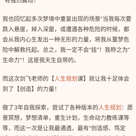
“
有强烈震动！
我也回忆起多次梦境中重复出现的场景
”
当我每次要
跌入悬崖，掉入深壑，或遭遇各种危险的时候，都
会从我内心生发出一种无形的力量，将我从噩梦危
险中解救托起。总之，我一定不会
“
挂
”
！我称之为
”
生命力
“
！这是我天生自带的。
而这次剑飞老师的【
人生规划
课】就让我十足体会
到了【创造】的力量！
做了
3
年自我探索，尝试了各种版本的
人生规划
：愿
景冥想，梦想清单，重生计划，生命动力教练课等
等，而这一次是让我最通透，最有
“
创造感、笃定