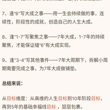
7
、逢
”6“
写大成之事
——
用一生会持续做的事，连
续性，阶段性的成就，创造自己的人生大成。
8
、逢
”1-7”
写聚焦之事
——7
年大成，
1-7
年的持续
聚焦，才能保证缝
”6“
有大成实现。
9
、逢
”3-4“
写其他事件
——7
年大周期下，拆解小周
期需要完成之事，为
7
年大成做铺垫。
总结来说：
从
目标
维度：从高维的人生
目标
到
10
年阶段
目标
，
再到
5
年的基础幸福线
目标
，层层包裹。