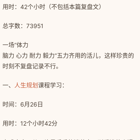
用时：
42
个小时（不包括本篇复盘文）
总字数：
73951
一场
“
体力
脑力 心力 耐力 毅力
”
五力齐用的活儿，这样珍贵的
时刻不复盘记录不行。
一、
人生规划
课程学习：
时间：
6
月
26
日
用时：
12
个小时
42
分