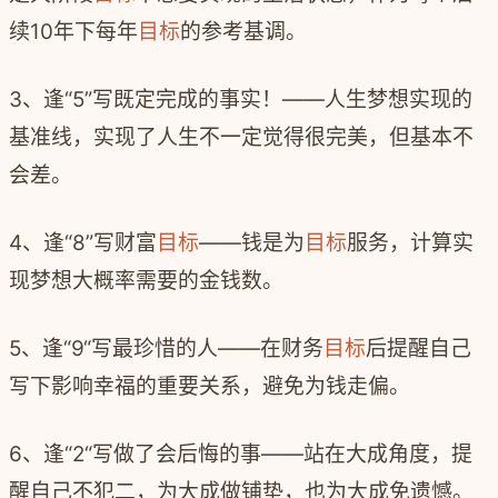
续
10
年下每年
目标
的参考基调。
3
、逢
“5”
写既定完成的事实！
——
人生梦想实现的
基准线，实现了人生不一定觉得很完美，但基本不
会差。
4
、逢
“8”
写财富
目标
——
钱是为
目标
服务，计算实
现梦想大概率需要的金钱数。
5
、逢
“9“
写最珍惜的人
——
在财务
目标
后提醒自己
写下影响幸福的重要关系，避免为钱走偏。
6
、逢
“2“
写做了会后悔的事
——
站在大成角度，提
醒自己不犯二，为大成做铺垫，也为大成免遗憾。