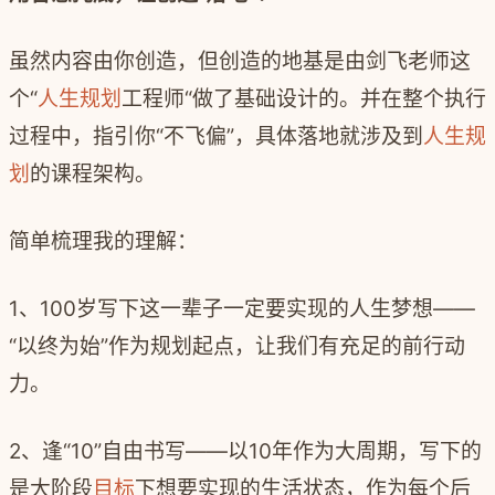
虽然内容由你创造，但创造的地基是由剑飞老师这
个
“
人生规划
工程师
“
做了基础设计的。并在整个执行
过程中，指引你
“
不飞偏
”
，具体落地就涉及到
人生规
划
的课程架构。
简单梳理我的理解：
1
、
100
岁写下这一辈子一定要实现的人生梦想
——
“
以终为始
”
作为规划起点，让我们有充足的前行动
力。
2
、逢
“10”
自由书写
——
以
10
年作为大周期，写下的
是大阶段
目标
下想要实现的生活状态，作为每个后