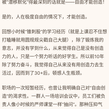
被
“
潜移默化
“
得最深刻的话就是
——
自由才能创造！
是的，人在极度自由的情况下，才能创造。
回想小时候
“
锥刺股
”
的学习经历（就是上课忍不住想
打瞌睡就用圆规规尖戳自己大腿），除了锻炼我的
意志，并没有学到什么，从来觉得自己是没有创造
力的人，只是一个努力听话的好学生。所以前
10
年
除了努力奋斗，我觉得自己从来没有用创造力去生
活过，因而到了
30+
后，顿感人生瓶颈。
职场的一次短暂经历，也曾让我明确自己对
“
自由创
造
”
的渴求性。一群人一场培训会议中，员工们被负
责人像小时候的严师课堂一样
“
抽问
”
。那种压抑气