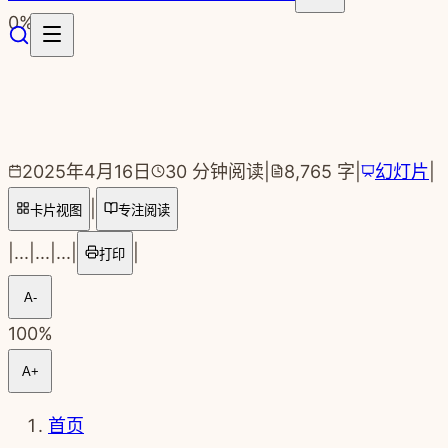
跳转到主要内容
0
%
2025年4月16日
30
分钟阅读
|
8,765
字
|
幻灯片
|
|
卡片视图
专注阅读
|
...
|
...
|
...
|
|
打印
A-
100
%
A+
首页