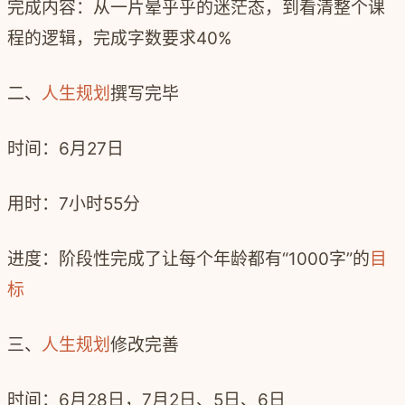
完成内容：从一片晕乎乎的迷茫态，到看清整个课
程的逻辑，完成字数要求
40%
二、
人生规划
撰写完毕
时间：
6
月
27
日
用时：
7
小时
55
分
进度：阶段性完成了让每个年龄都有
“1000
字
”
的
目
标
三、
人生规划
修改完善
时间：
6
月
28
日，
7
月
2
日、
5
日、
6
日