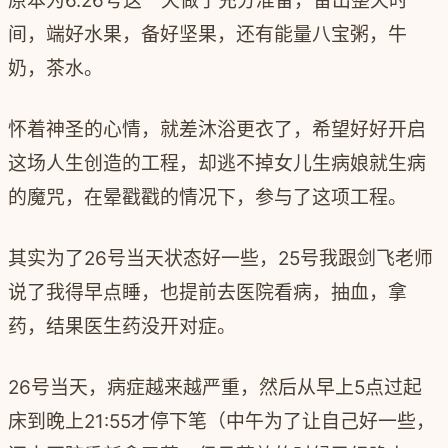
原本为
6.26
号这一天做了充分准备，留出整天时
间，端好水果，备好坚果，还有能量八宝粥，牛
奶，茶水。
怀着神圣的心情，就差沐浴更衣了，希望好好开启
这场人生创造的工程，却逃不掉女儿生病娘就生病
的魔咒，在晕戳戳的情况下，参与了这项工程。
其实为了
26
号当天状态好一些，
25
号我跟剑飞老师
说了我得早点睡，也提前去医院看病，抽血，拿
药，结果医生药没开对症。
26
号当天，病症越来越严重，然后从早上
5
点过起
床到晚上
21:55
才停下笔（中午为了让自己好一些，