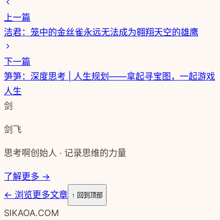
上一篇
洁君：笼中的金丝雀永远无法成为翱翔天空的雄鹰
下一篇
笋笋：深度思考 | 人生规划——拿起寻宝图，一起游戏
人生
剑
剑飞
思考啊创始人 · 记录思维的力量
了解更多 →
←
浏览更多文章
↑ 回到顶部
SIKAOA.COM