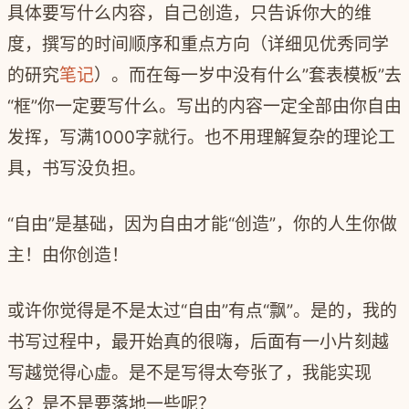
具体要写什么内容，自己创造，只告诉你大的维
度，撰写的时间顺序和重点方向（详细见优秀同学
的研究
笔记
）。而在每一岁中没有什么
”
套表模板
”
去
“
框
”
你一定要写什么。写出的内容一定全部由你自由
发挥，写满
1000
字就行。也不用理解复杂的理论工
具，书写没负担。
“
自由
”
是基础，因为自由才能
“
创造
”
，你的人生你做
主！由你创造！
或许你觉得是不是太过
“
自由
”
有点
“
飘
”
。是的，我的
书写过程中，最开始真的很嗨，后面有一小片刻越
写越觉得心虚。是不是写得太夸张了，我能实现
么？是不是要落地一些呢？