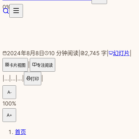
跳转到主要内容
0
%
2024年8月8日
10
分钟阅读
|
2,745
字
|
幻灯片
|
|
卡片视图
专注阅读
|
...
|
...
|
...
|
|
打印
A-
100
%
A+
首页