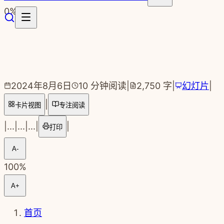
跳转到主要内容
0
%
2024年8月6日
10
分钟阅读
|
2,750
字
|
幻灯片
|
|
卡片视图
专注阅读
|
...
|
...
|
...
|
|
打印
A-
100
%
A+
首页