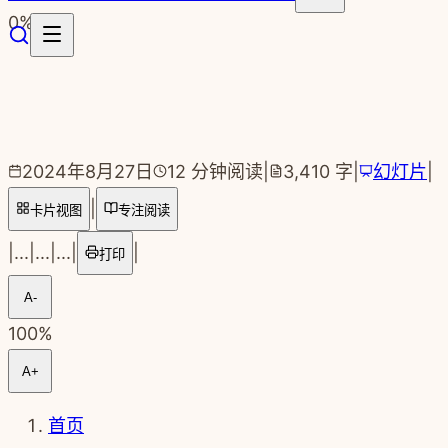
跳转到主要内容
0
%
2024年8月27日
12
分钟阅读
|
3,410
字
|
幻灯片
|
|
卡片视图
专注阅读
|
...
|
...
|
...
|
|
打印
A-
100
%
A+
首页