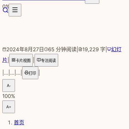
跳转到主要内容
0
%
2024年8月27日
65
分钟阅读
|
19,229
字
|
幻灯
片
|
|
卡片视图
专注阅读
|
...
|
...
|
...
|
|
打印
A-
100
%
A+
首页