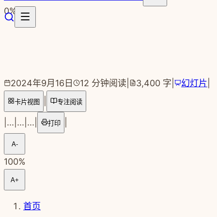
跳转到主要内容
0
%
2024年9月16日
12
分钟阅读
|
3,400
字
|
幻灯片
|
|
卡片视图
专注阅读
|
...
|
...
|
...
|
|
打印
A-
100
%
A+
首页