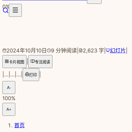
跳转到主要内容
0
%
2024年10月10日
9
分钟阅读
|
2,623
字
|
幻灯片
|
|
卡片视图
专注阅读
|
...
|
...
|
...
|
|
打印
A-
100
%
A+
首页