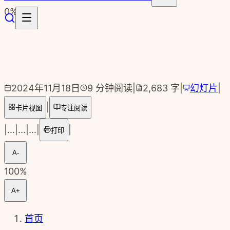
跳转到主要内容
0
%
2024年11月18日
9
分钟阅读
|
2,683
字
|
幻灯片
|
|
卡片视图
专注阅读
|
...
|
...
|
...
|
|
打印
A-
100
%
A+
首页