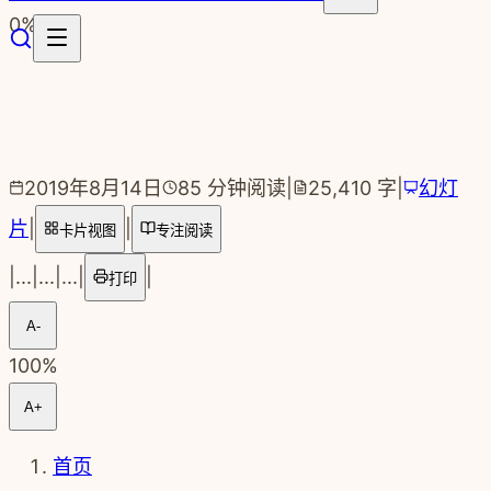
跳转到主要内容
0
%
2019年8月14日
85
分钟阅读
|
25,410
字
|
幻灯
片
|
|
卡片视图
专注阅读
|
...
|
...
|
...
|
|
打印
A-
100
%
A+
首页