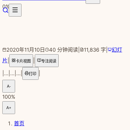
跳转到主要内容
0
%
2020年11月10日
40
分钟阅读
|
11,836
字
|
幻灯
片
|
|
卡片视图
专注阅读
|
...
|
...
|
...
|
|
打印
A-
100
%
A+
首页