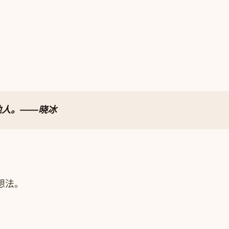
他人。
——晓冰
些想法。