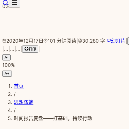
跳转到主要内容
0
%
2020年12月17日
101
分钟阅读
|
30,280
字
|
幻灯片
|
|
...
|
...
|
...
|
|
打印
A-
100
%
A+
首页
/
思想随笔
/
时间报告复盘——打基础，持续行动