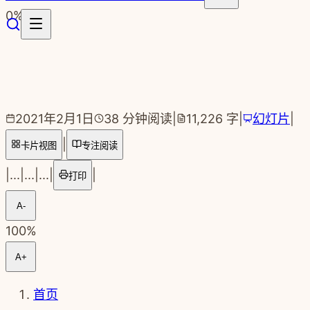
跳转到主要内容
0
%
2021年2月1日
38
分钟阅读
|
11,226
字
|
幻灯片
|
|
卡片视图
专注阅读
|
...
|
...
|
...
|
|
打印
A-
100
%
A+
首页