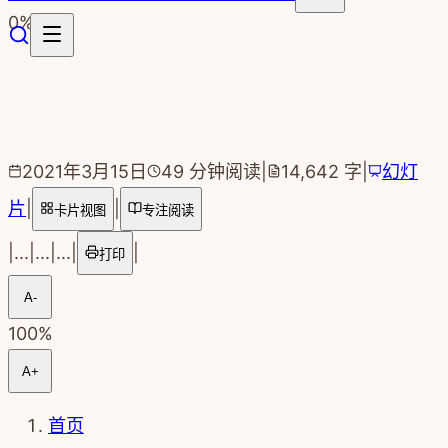
跳转到主要内容
0
%
2021年3月15日
49
分钟阅读
|
14,642
字
|
幻灯
片
|
|
卡片视图
专注阅读
|
...
|
...
|
...
|
|
打印
A-
100
%
A+
首页