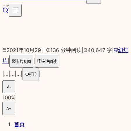
跳转到主要内容
0
%
2021年10月29日
136
分钟阅读
|
40,647
字
|
幻灯
片
|
|
卡片视图
专注阅读
|
...
|
...
|
...
|
|
打印
A-
100
%
A+
首页