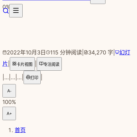
跳转到主要内容
0
%
2022年10月3日
115
分钟阅读
|
34,270
字
|
幻灯
片
|
|
卡片视图
专注阅读
|
...
|
...
|
...
|
|
打印
A-
100
%
A+
首页