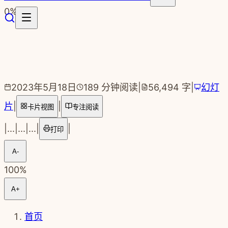
跳转到主要内容
0
%
2023年5月18日
189
分钟阅读
|
56,494
字
|
幻灯
片
|
|
卡片视图
专注阅读
|
...
|
...
|
...
|
|
打印
A-
100
%
A+
首页