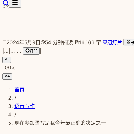
跳转到主要内容
0
%
2024年5月9日
54
分钟阅读
|
16,166
字
|
幻灯片
|
|
...
|
...
|
...
|
|
打印
A-
100
%
A+
首页
/
语音写作
/
现在参加语写是我今年最正确的决定之一