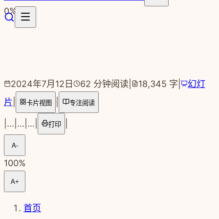
跳转到主要内容
0
%
2024年7月12日
62
分钟阅读
|
18,345
字
|
幻灯
片
|
|
卡片视图
专注阅读
|
...
|
...
|
...
|
|
打印
A-
100
%
A+
首页