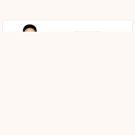
上一篇
《时间增值》：力所能及地去阅读，提升自我的不二法
门
下一篇