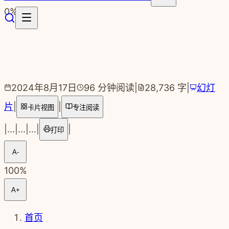
跳转到主要内容
0
%
2024年8月17日
96
分钟阅读
|
28,736
字
|
幻灯
片
|
|
卡片视图
专注阅读
|
...
|
...
|
...
|
|
打印
A-
100
%
A+
首页