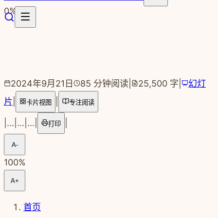
跳转到主要内容
0
%
2024年9月21日
85
分钟阅读
|
25,500
字
|
幻灯
片
|
|
卡片视图
专注阅读
|
...
|
...
|
...
|
|
打印
A-
100
%
A+
首页